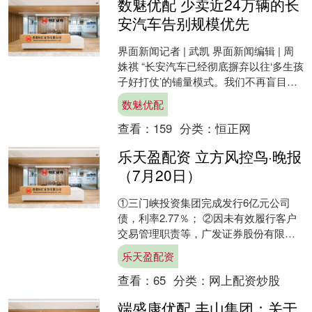
数魅优配 少卖近24万辆的长
安汽车告别规模优先
界面新闻记者 | 武凯 界面新闻编辑 | 周
姝祺 “长安汽车已经彻底摒弃以往‘多生孩
子好打仗’的铺量模式。我们不再盲目追
逐产销规模，现阶段经营核心原则是量
数魅优配
利兼顾....
查看：
159
分类：
恒正网
乐天盈配资 立方风控鸟·晚报
（7月20日）
①三门峡投资集团完成发行6亿元公司
债，利率2.77％； ②因未有效履行客户
交易管理职责等，广发证券股份有限公
司被上交所予以书面警示； ③因部分募
乐天盈配资
集资金未按约定用....
查看：
65
分类：
网上配资炒股
端盛康优配 丰山集团：关于