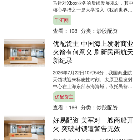
马针对Xbox业务的后续发展规划，其中
核心举措之一是大举投入《我的世界》
项目，目标是将其打造成“全球创作平
千汇网
台”。 换言之，夏....
查看：
108
分类：
炒股配资
优配货主 中国海上发射商业
火箭有何意义 刷新民商航天
新纪录
2026年7月22日10时54分，我国商业航
天领域迎来标志性时刻。太原卫星发射
中心在上海东部东海海域，依托民营商
业火箭“引力一号遥四”圆满完成海上发射
优配货主
任务，成功....
查看：
166
分类：
炒股配资
好易配资 美军对一艘商船开
火 突破封锁遭警告无效