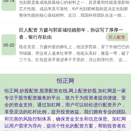
05-14
光刻胶是集成电路最核心的材料之一，其质量和性能直接影响
芯片性能、成品率及可靠性，KrF光刻胶树脂则是决定光刻胶
整体性能的核心基础材料。近日，我国科研团队在这一细....
巨人配资 方媛与郭富城结婚那年，协议写了厚厚一
沓，银行存款由
巨人配资
05-22
跪在灵堂，方媛外婆的葬礼上，他没穿西装，穿了件皱巴巴的
羽绒服。旁边有人递来红孝带，他低头系好，膝盖一弯，磕了
三个头。红包是亲手塞进孝子手里的，没让助理代劳。 这....
恒正网
恒正网,炒股配资,股票配资在线,网上配资炒股,加杠网是一家
专注于股市配资服务的平台，致力于为投资者提供便捷、安
全的资金支持。通过加杠网，用户可以轻松进行配资开户，
享受灵活的杠杆比例，提升投资效益。我们拥有专业的团队
和完善的风险控制体系，确保资金安全和信息保密。加杠网
以用户需求为导向，提供个性化的配资方案，帮助投资者在