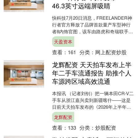
46.3英寸远端屏吸睛
快科技7月20日消息，FREELANDER神
行者官方释放了品牌首款量产车型神行
者8内饰官图，该车由路虎和奇瑞联手打
造，将搭载华为乾崑ADS辅助驾驶以及
天盈资本
宁德时代电....
查看：
161
分类：
网上配资炒股
龙辉配资 天天拍车发布上半
年二手车流通报告 助推个人
车源跨区域高效流通
本报讯 （记者刘钊）把一辆本田CR-V二
手车从浙江嘉兴卖到新疆喀什——这是
日前天天拍车发布的《2026年上半年个
人卖车暨二手车流通报告》（以下简
龙辉配资
称“报告”）中披....
查看：
133
分类：
炒股配资