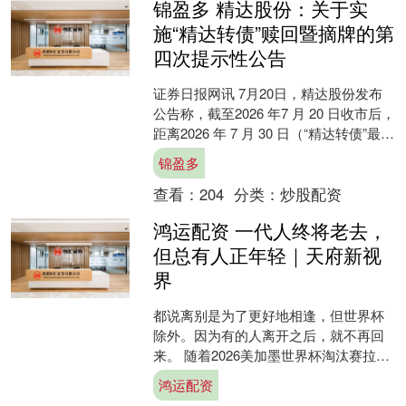
锦盈多 精达股份：关于实
施“精达转债”赎回暨摘牌的第
四次提示性公告
证券日报网讯 7月20日，精达股份发布
公告称，截至2026 年7 月 20 日收市后，
距离2026 年 7 月 30 日（“精达转债”最后
转股日）仅剩 8 个交....
锦盈多
查看：
204
分类：
炒股配资
鸿运配资 一代人终将老去，
但总有人正年轻｜天府新视
界
都说离别是为了更好地相逢，但世界杯
除外。因为有的人离开之后，就不再回
来。 随着2026美加墨世界杯淘汰赛拉开
战幕，心碎的离别次第登场。每一场比
鸿运配资
赛结束，都意味着一....