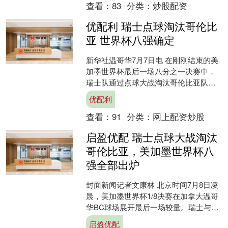
查看：
83
分类：
炒股配资
优配利 瑞士点球淘汰哥伦比
亚 世界杯八强确定
新华社温哥华7月7日电 在刚刚结束的美
加墨世界杯最后一场八分之一决赛中，
瑞士队通过点球大战淘汰哥伦比亚队，
时隔72年再次晋级世界杯八强，追平队
优配利
史最好成绩。 瑞士....
查看：
91
分类：
网上配资炒股
启盈优配 瑞士点球大战淘汰
哥伦比亚，美加墨世界杯八
强全部出炉
封面新闻记者文康林 北京时间7月8日凌
晨，美加墨世界杯1/8决赛在加拿大温哥
华BC球场展开最后一场较量。瑞士与哥
伦比亚经过120分钟激战，以0-0战平，
启盈优配