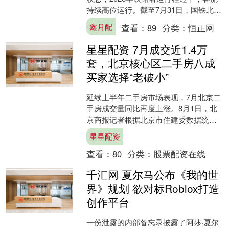
持续高位运行。截至7月31日，国铁北京
局暑运累计发送旅客3877.4万人次，日
鑫月配
查看：
89
分类：
恒正网
均客流达....
星星配资 7月成交近1.4万
套，北京核心区二手房八成
买家选择“老破小”
延续上半年二手房市场表现，7月北京二
手房成交量同比再度上涨。8月1日，北
京商报记者根据北京市住建委数据统
计，7月全市二手房网签13875套，同比
星星配资
增长8.53%，....
查看：
80
分类：
股票配资在线
千汇网 夏尔马公布《我的世
界》规划 欲对标Roblox打造
创作平台
一份泄露的内部备忘录披露了阿莎·夏尔