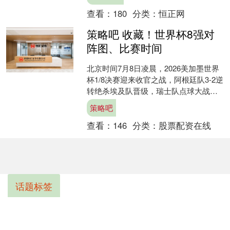
最终瑞士....
查看：
180
分类：
恒正网
策略吧 收藏！世界杯8强对
阵图、比赛时间
北京时间7月8日凌晨，2026美加墨世界
杯1/8决赛迎来收官之战，阿根廷队3-2逆
转绝杀埃及队晋级，瑞士队点球大战击
败哥伦比亚队，锁定最后一个8强席位。
策略吧
至此，....
查看：
146
分类：
股票配资在线
话题标签
拾贝赢
中博策略