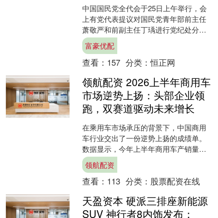
中国国民党全代会于25日上午举行，会
上有党代表提议对国民党青年部前主任
萧敬严和前副主任丁瑀进行党纪处分。
会议主持人、国民党副主席李乾龙表
富豪优配
示，提案将交由中央委员会....
查看：
157
分类：
恒正网
领航配资 2026上半年商用车
市场逆势上扬：头部企业领
跑，双赛道驱动未来增长
在乘用车市场承压的背景下，中国商用
车行业交出了一份逆势上扬的成绩单。
数据显示，今年上半年商用车产销量分
别达到227.2万辆和229.7万辆，同比增幅
领航配资
均超过8%，....
查看：
113
分类：
股票配资在线
天盈资本 硬派三排座新能源
SUV 神行者8内饰发布：