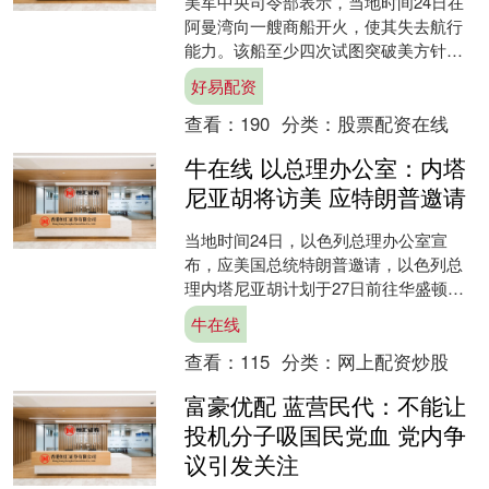
美军中央司令部表示，当地时间24日在
阿曼湾向一艘商船开火，使其失去航行
能力。该船至少四次试图突破美方针对
伊朗港口的封锁。美军曾向该船船员发
好易配资
出警告，但对方未遵从指....
查看：
190
分类：
股票配资在线
牛在线 以总理办公室：内塔
尼亚胡将访美 应特朗普邀请
当地时间24日，以色列总理办公室宣
布，应美国总统特朗普邀请，以色列总
理内塔尼亚胡计划于27日前往华盛顿访
问。访问期间，内塔尼亚胡将在28日与
牛在线
特朗普在白宫会面，并....
查看：
115
分类：
网上配资炒股
富豪优配 蓝营民代：不能让
投机分子吸国民党血 党内争
议引发关注