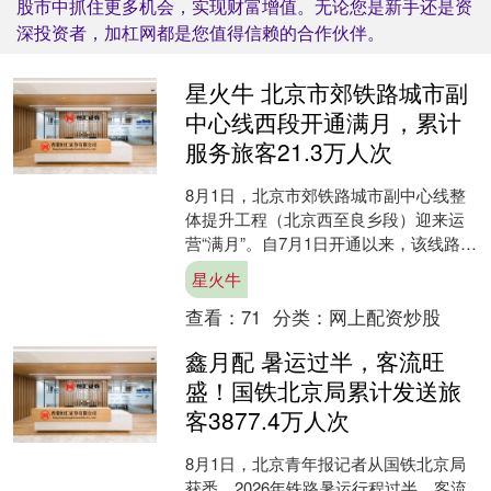
股市中抓住更多机会，实现财富增值。无论您是新手还是资
深投资者，加杠网都是您值得信赖的合作伙伴。
星火牛 北京市郊铁路城市副
中心线西段开通满月，累计
服务旅客21.3万人次
8月1日，北京市郊铁路城市副中心线整
体提升工程（北京西至良乡段）迎来运
营“满月”。自7月1日开通以来，该线路已
累计服务旅客21.3万人次，同比增长
星火牛
152.6%，....
查看：
71
分类：
网上配资炒股
鑫月配 暑运过半，客流旺
盛！国铁北京局累计发送旅
客3877.4万人次
8月1日，北京青年报记者从国铁北京局
获悉，2026年铁路暑运行程过半，客流